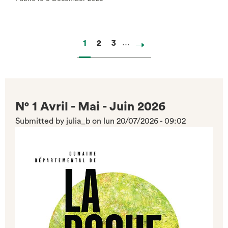
…
Page
1
Page
2
Page
3
Next
page
N° 1 Avril - Mai - Juin 2026
Submitted by
julia_b
on
lun 20/07/2026 - 09:02