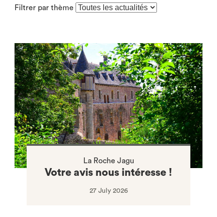
Filtrer par thème
(rechargement
de
la
page
après
sélection)
La Roche Jagu
Votre avis nous intéresse !
27 July 2026