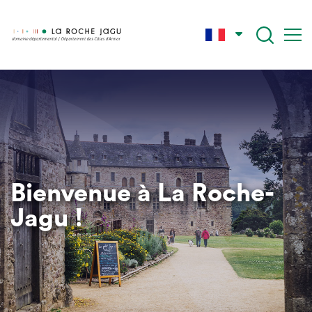
Aller
au
contenu
principal
Bienvenue à La Roche-
Jagu !