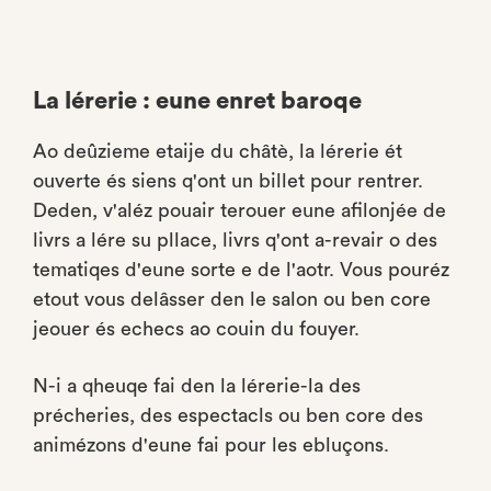
La lérerie : eune enret baroqe
Ao deûzieme etaije du châtè, la lérerie ét
ouverte és siens q'ont un billet pour rentrer.
Deden, v'aléz pouair terouer eune afilonjée de
livrs a lére su pllace, livrs q'ont a-revair o des
tematiqes d'eune sorte e de l'aotr. Vous pouréz
etout vous delâsser den le salon ou ben core
jeouer és echecs ao couin du fouyer.
N-i a qheuqe fai den la lérerie-la des
précheries, des espectacls ou ben core des
animézons d'eune fai pour les ebluçons.