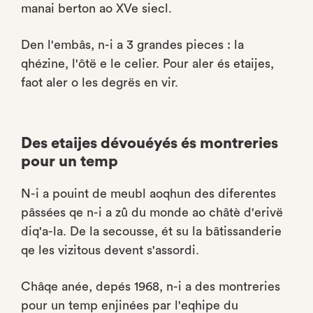
manai berton ao XVe siecl.
Den l'embâs, n-i a 3 grandes pieces : la
qhézine, l'ôtë e le celier. Pour aler és etaijes,
faot aler o les degrës en vir.
Des etaijes dévouéyés és montreries
pour un temp
N-i a pouint de meubl aoqhun des diferentes
pâssées qe n-i a zû du monde ao châtè d'erivë
diq'a-la. De la secousse, ét su la bâtissanderie
qe les vizitous devent s'assordi.
Châqe anée, depés 1968, n-i a des montreries
pour un temp enjinées par l'eqhipe du