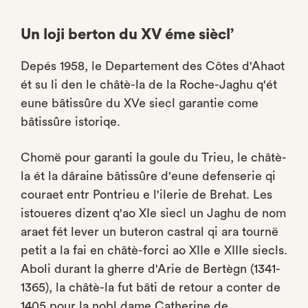
Un loji berton du XV éme siècl’
Depés 1958, le Departement des Côtes d'Ahaot
ét su li den le châtè-la de la Roche-Jaghu q'ét
eune bâtissûre du XVe siecl garantie come
bâtissûre istoriqe.
Chomë pour garanti la goule du Trieu, le châtè-
la ét la dâraine bâtissûre d'eune defenserie qi
couraet entr Pontrieu e l'ilerie de Brehat. Les
istoueres dizent q'ao XIe siecl un Jaghu de nom
araet fét lever un buteron castral qi ara tournë
petit a la fai en châtè-forci ao XIIe e XIIIe siecls.
Aboli durant la gherre d'Arie de Bertègn (1341-
1365), la châtè-la fut bâti de retour a conter de
1405 pour la nobl dame Catherine de