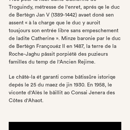
Troguindy, métresse de l'enret, aprés qe le duc
de Bertègn Jan V (1389-1442) avaet donë sen
assent « à la charge que le duc y auroit
tousjours son entrée libre sans empeschement
de ladite Catherine ». Minze baronie par le duc
de Bertègn Françouéz II en 1487, la terre de la
Roche-Jaghu pâssit porpiétë des puzieurs
familles du temp de l'Ancien Rejime.
Le châtè-la ét garanti come bâtissûre istoriqe
depés le 25 du maez de jin 1930. En 1958, le
viconte d'Alès le bâillit ao Consai Jenera des
Côtes d'Ahaot.