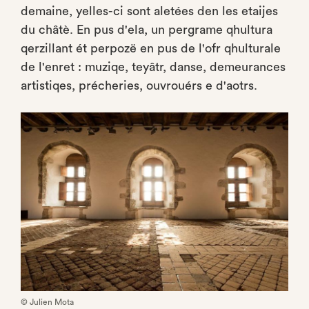
demaine, yelles-ci sont aletées den les etaijes
du châtè. En pus d'ela, un pergrame qhultura
qerzillant ét perpozë en pus de l'ofr qhulturale
de l'enret : muziqe, teyâtr, danse, demeurances
artistiqes, précheries, ouvrouérs e d'aotrs.
© Julien Mota