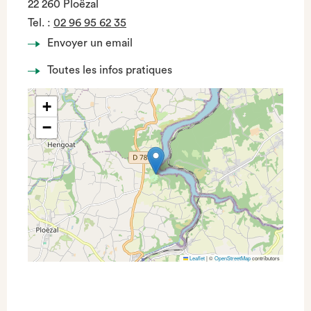
22 260 Ploëzal
Tel.
:
02 96 95 62 35
Envoyer un email
Toutes les infos pratiques
+
−
Leaflet
|
©
OpenStreetMap
contributors