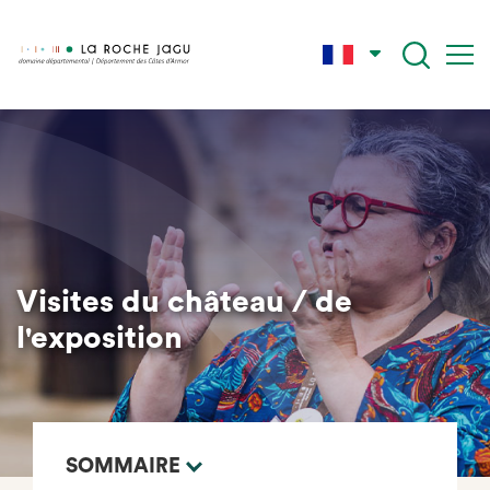
Aller
au
contenu
principal
Visites du château / de
l'exposition
SOMMAIRE