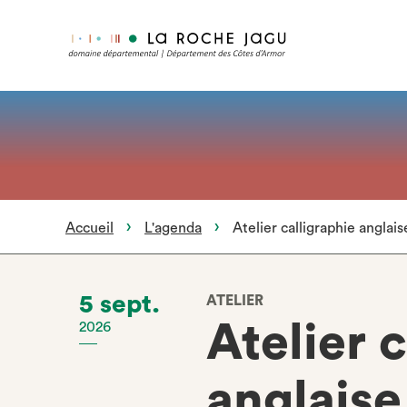
Aller
au
contenu
principal
Accueil
L'agenda
Atelier calligraphie anglais
5 sept.
ATELIER
Atelier 
2026
anglaise