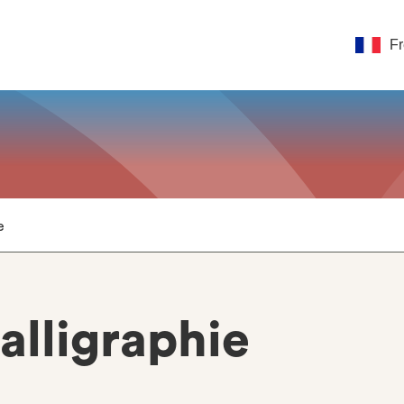
F
e
calligraphie