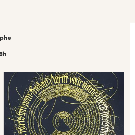
aphe
18h
s