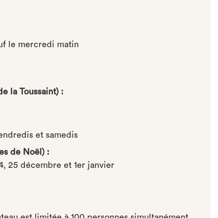
auf le mercredi matin
 la Toussaint) :
vendredis et samedis
s de Noël) :
24, 25 décembre et 1er janvier
âteau est limitée à 100 personnes simultanément.