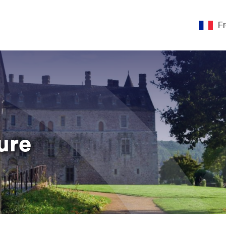
F
ure