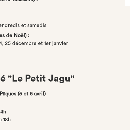
vendredis et samedis
s de Noël) :
24, 25 décembre et 1er janvier
hé "Le Petit Jagu"
âques (5 et 6 avril)
14h
à 18h