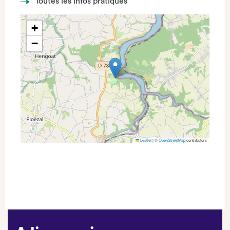
Toutes les infos pratiques
+
−
Leaflet
|
©
OpenStreetMap
contributors