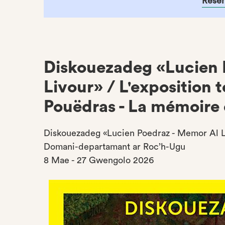
Réser
Diskouezadeg «Lucien 
Livour» / L'exposition 
Pouëdras - La mémoire 
Diskouezadeg «Lucien Poedraz - Memor Al L
Domani-departamant ar Roc’h-Ugu
8 Mae - 27 Gwengolo 2026