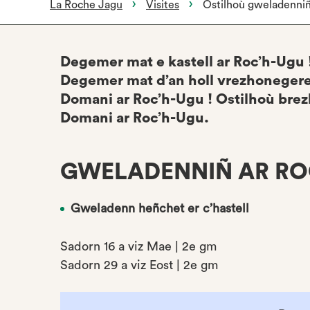
La Roche Jagu
Visites
Ostilhoù gweladenni
Degemer mat e kastell ar Roc’h-Ugu 
Degemer mat d’an holl vrezhonegere
Domani ar Roc’h-Ugu ! Ostilhoù brez
Domani ar Roc’h-Ugu.
GWELADENNIÑ AR RO
Gweladenn heñchet er c’hastell
Sadorn 16 a viz Mae | 2e gm
Sadorn 29 a viz Eost | 2e gm