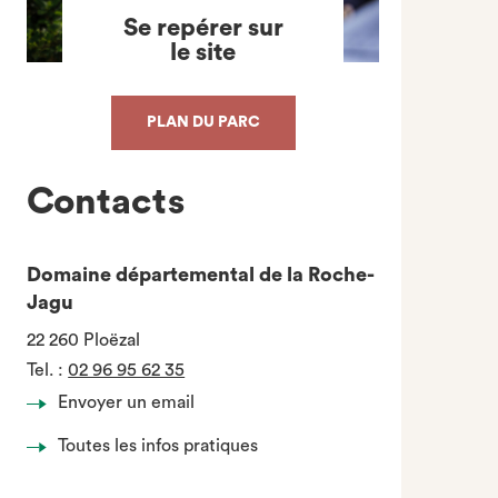
Se repérer sur
le site
PLAN DU PARC
Contacts
Domaine départemental de la Roche-
Jagu
22 260 Ploëzal
Tel.
:
02 96 95 62 35
Envoyer un email
Toutes les infos pratiques