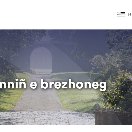
B
nniñ e brezhoneg