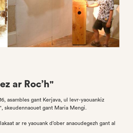
ez ar Roc’h"
, asambles gant Kerjava, ul levr-yaouankiz
", skeudennaouet gant Maria Mengi.
 lakaat ar re yaouank d’ober anaoudegezh gant al