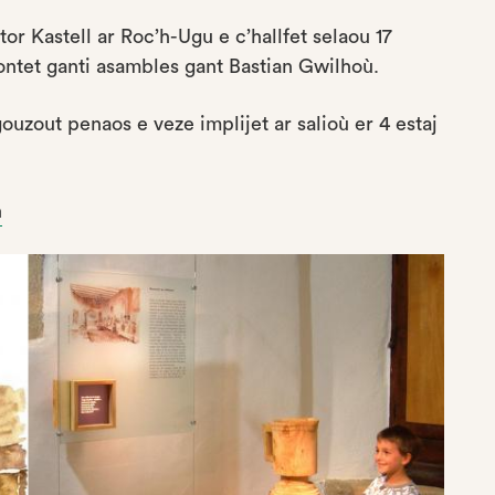
or Kastell ar Roc’h-Ugu e c’hallfet selaou 17
ontet ganti asambles gant Bastian Gwilhoù.
ouzout penaos e veze implijet ar salioù er 4 estaj
n