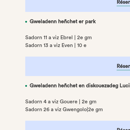
Réser
Gweladenn heñchet er park
Sadorn 11 a viz Ebrel | 2e gm
Sadorn 13 a viz Even | 10 e
Réser
Gweladenn heñchet en diskouezadeg Luci
Sadorn 4 a viz Gouere | 2e gm
Sadorn 26 a viz Gwengolo|2e gm