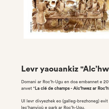
Levr yaouankiz "Alc’hw
Domani ar Roc’h-Ugu en doa embannet e 2016
anvet "
La clé de champs - Alc’hwez ar Roc’h
Ul levr divyezhek eo (galleg-brezhoneg) evit
lec’hanvioù e park ar Roc’h-Ugu.