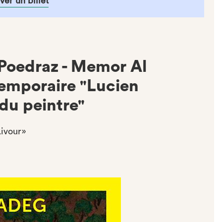
ver un billet
Poedraz - Memor Al
temporaire "Lucien
du peintre"
ivour»