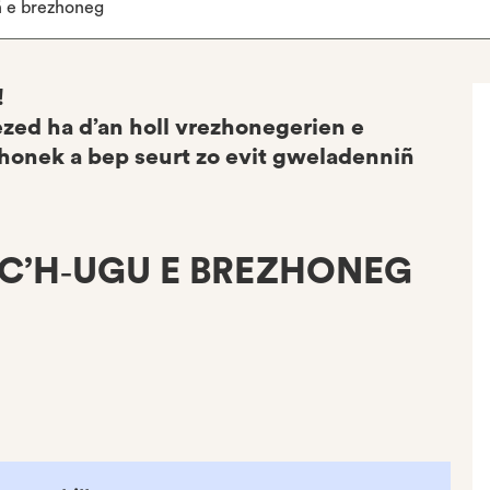
ñ e brezhoneg
!
zed ha d’an holl vrezhonegerien e
honek a bep seurt zo evit gweladenniñ
C’H‑UGU E BREZHONEG