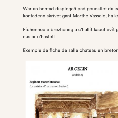
War an hentad displegañ pad gouestlet da ist
kontadenn skrivet gant Marthe Vassalo, ha k
Fichennoù e brezhoneg a c’hallit kaout evit g
eus ar c’hastell.
Exemple de fiche de salle château en breto