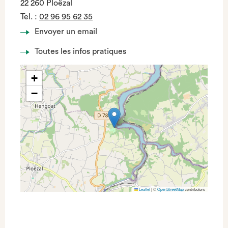
22 260 Ploëzal
Tel.
:
02 96 95 62 35
Envoyer un email
Toutes les infos pratiques
+
−
Leaflet
|
©
OpenStreetMap
contributors