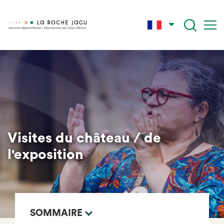
Skip
to
main
content
Visites du château / de
l'exposition
SOMMAIRE