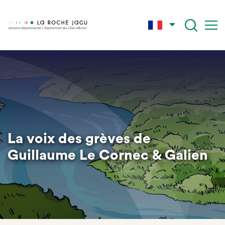
Aller
au
contenu
principal
La voix des grèves de
Guillaume Le Cornec & Galien